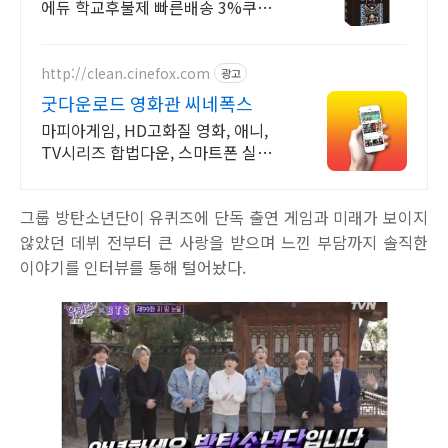
에듀 학교후불제 빠른배송 3%쿠폰할
인 친절상담
http://clean.cinefox.com
광고
굿다운로드 영화관 씨네폭스
마피아게임, HD고화질 영화, 애니,
TV시리즈 합법다운, 스마트폰 실시간
감상.
그룹 방탄소년단이 유퀴즈에 단독 출연 게임과 미래가 보이지
않았던 데뷔 전부터 큰 사랑을 받으며 느낀 부담까지 솔직한
이야기를 인터뷰를 통해 털어놨다.