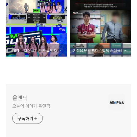
브레이브 걸스 소감 엠카 쇼챔 더쇼 롤린 1위 앵콜 무대 유퀴즈 출연 영상 총정리
기성용 반박 피디수첩 방송 대국민 사기극 '폭로자 녹취' 공개."다음 주 법적 조치"폭로자D측 "녹취 파일 악의적 왜곡 재반박
올앤픽
오늘의 이야기 올앤픽
구독하기