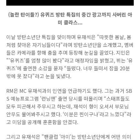
(놀란 탄이들?) 유퀴즈 방탄 특집의 중간 광고까지 사버린 아
미 클라스...
이날 방탄소년단 특집을 맞이하며 유재석은 "따뜻한 봄날, 봄
처럼 찾아온 자기님들이다"라며 방탄소년단을 소개했고, 멤버
들은 카메라를 향해 춤을 추며 등장해 눈길을 끌었다. 지민은
"'유퀴즈'를 엄청 많이 봤다"라고 애정자임을 밝혔고, 뷔는 ‘유
퀴즈’에 출연한 소감을 묻자 “들떴다. 너무 들떠서 잠을 20분
밖에 못 잤다”라고 눈을 빛냈다.
RM은 MC 유재석과의 인연을 언급하기도 했다. 그는 과거 SB
S 예능프로그램 '런닝맨' 출연 당시를 떠올리며 “스태프들도
모두 피곤해서 주무시고 하는데, 재석이 형이 오셔서 부모님
안무도 물어봐주시고 했다. ‘이분은 찐이구나’라고 느꼈다”라
고 미담을 공개해 훈훈함을 안겼다.
그리고 유재석은 "팬클럽 '아미'는 방탄소년단에게 어떤 의미