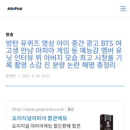
본문 바로가기
방송
방탄 유퀴즈 영상 아미 중간 광고 BTS 여
고생 만남 마피아 게임 등 예능감 멤버 유
닛 인터뷰 뷔 아버지 모습 최고 시청률 기
록 촬영 소감 진 분량 논란 해명 총정리
올앤픽
2021. 3. 24. 23:57
http://www.popcone.co.kr
광고
오리지널마피아 팝콘에듀
오리지널 마피아게임 할인판매 팝콘