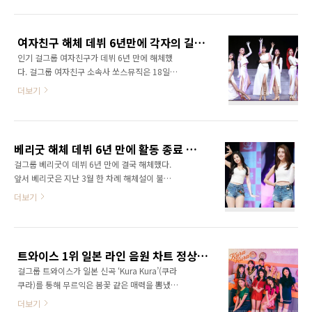
인과 로켓펀치 멤버들과 신중한 논의를 거친 결
경과 햇살을 가득 머금은 멤버들의 비타민 미소
과, 쥬리의 건강을 최우선으로 생각해 치료와 건
를 선보이며 한층 물이 오른 비주얼을 자랑했다.
강 회복에만 집중하기로 결정했다”고 쥬리의 활
힌편 브레이브걸스는 4년 전 ..
여자친구 해체 데뷔 6년만에 각자의 길로 쏘스뮤직 계약종료 유주 일기 단체사진 공개 엄지는 전날까지 팬들과 소통 스케줄 표 삭제 상태
동 중단을 알렸다. 소속사는 “쥬리는 현재 진행
인기 걸그룹 여자친구가 데뷔 6년 만에 해체했
중인 로켓펀치 첫 번째 싱글 앨범 '링링(Ring
다. 걸그룹 여자친구 소속사 쏘스뮤직은 18일
Ring)' 활동에는 당분간 참여하지 않는다. 쥬리
“여자친구와의 전속 계약이 오는 5월 22일 종료
는 활동 중단 후 치료에 전념할 예정이며, 로켓펀
더보기
된다”면서 “여자친구와 당사는 오랜 고민과 심
치는 잠시 5인 체제로 활동을 진행할 예정”이라
도 있는 논의 끝에 각자의 길에서 더 나은 모습을
고 설명했다. 이들은 “항상 로켓펀치를 아껴주시
보여 드리기로 뜻을 모았다”라고 공식입장을 밝
고 사랑해주시는 많은 팬 여러분들께 안타까운
혔다. 또한 쏘스뮤직은 “여자친구는 지난 6년
소식으로 심려를 끼쳐드린 점 진심으로 죄송하
베리굿 해체 데뷔 6년 만에 활동 종료 배우 전향 조현만 잔류 세형은 떠나 소속사 제이티지 스타위브 엔터와 인수합병
간, 다양한 콘셉트와 퍼포먼스, 음악으로 걸그룹
다는 말씀을 드..
걸그룹 베리굿이 데뷔 6년 만에 결국 해체했다.
의 새로운 세대를 열며 K팝 팬들에게 많은 사랑
앞서 베리굿은 지난 3월 한 차례 해체설이 불거
을 받았다. 짧지 않은 시간동안 쏘스뮤직과 함께
진 바 있다. 조현이 영화 '최면' 라운드 인터뷰에
더보기
해준 여자친구에게 진심으로 감사의 인사를 전
서 "베리굿 멤버들과 계약 기간이 끝났다. 단체
한다”라고 했다. 그리고 “그간 여자친구를 사랑
활동이 예정돼 있는지 모르겠지만 난 솔로를 준
해 주신 BUDDY를 비롯한 모든 팬분들께 깊은
비하고 있다"며 "다른 멤버들도 각자 꿈대로 원
감사의 말씀드리며, 다양한 분야에서 활발한 활
하는 길 뒤에서 응원해주고 앞에서도 응원해줘
동을 시작할 멤버들에게 변함없는 사랑과 응원
트와이스 1위 일본 라인 음원 차트 정상 신곡 쿠라쿠라 뮤직비디오
야 행복하지 않을까 생각한다"고 말했기 때문.
을 보내주시기를 부탁드..
걸그룹 트와이스가 일본 신곡 ‘Kura Kura’(쿠라
그러나 이후 조현은 "잘못 표현한 것"이라며 "멤
쿠라)를 통해 무르익은 봄꽃 같은 매력을 뽐냈다.
버 두 명이 계약 종료가 돼 나간 부분을 설명하는
걸그룹 트와이스는 5월 12일 일본 싱글 8집
과정에서 베리굿 계약 종료로 말한 것 같아 잘못
더보기