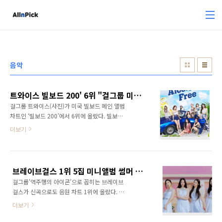
본문 바로가기
음악
트와이스 빌보드 200' 6위 "걸그룹 미니앨범 최고 성적 글로벌 성장세 입증 새 미니 앨범 'Taste of Love'신곡 알콜 프리 'Alcohol-Free' 뮤직비디오 1억 뷰 돌파
걸그룹 트와이스(사진)가 미국 빌보드 메인 앨범
차트인 ‘빌보드 200’에서 6위에 올랐다. 빌보드
는 20일(현지시간) 예고기사를 통해 “트와이스
더보기
미니 10집 가 이번 주(26일자) 빌보드 200 차트
에 6위로 진입했다”고 밝혔다. 트와이스가 오른
‘빌보드 200’은 메인 싱글차트인 ‘핫 100’과 함
께 빌보드 양대 차트로 통한다. 실물 앨범 판매량
브레이브걸스 1위 5집 미니앨범 썸머 퀸 음원차트 돌풍 타이틀곡 치맛바람 뮤직비디오 공개 하루만에 1300만 돌파 정주행도 인기 실감 컴백 쇼케이스 뮤직뱅크 무대 영상
과 스트리밍·다운로드 횟수 등을 앨범 판매량으
걸그룹'역주행의 아이콘'으로 꼽히는 브레이브
로 환산한 숫자를 합산해 집계한다. K팝 걸그룹
걸스가 신곡으로도 음원 차트 1위에 올랐다. 걸
이 ‘빌보드 200’ 톱10에 진입한 것은 블랙핑크
그룹 브레이브걸스는 서머 퀸을 정조준하고 17
정규 1집 (2위)에 이어 두 번째다. 역대 K팝 걸그
더보기
일 오후, 5번째 미니앨범 ‘Summer Queen’으로
룹이 발매한 미니앨범을 기준으로 보면 트와이
시원하게 컴백했다. 어제 오후 6시 발매된 브레