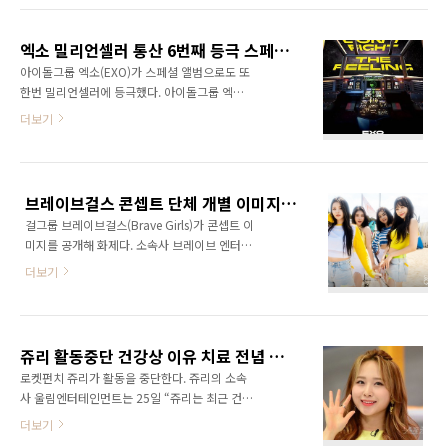
스 성적이 가장 높다. 미국 빌보드에 따르면 는
이브걸스의 신곡 ‘치맛바람 (Chi Mat Ba
이번 주 4만6000장의 판매량을 기록했다. 실물
Ram)’은 각종 음원사이트에 공개된 직후 오후 7
음반 판매량은 4만300..
엑소 밀리언셀러 통산 6번째 등극 스페셜 앨범 ‘DON’T FIGHT THE FEELING’(돈트 파이트 더 필링)100만장 판매 뮤직비디오 비하인드 영상
시 차트 1위에 진입, 꽤 오랜 시간동안 부동의 1
아이돌그룹 엑소(EXO)가 스페셜 앨범으로도 또
위 자리를 지켰다. 또한 미니 5집 ‘Summer
한번 밀리언셀러에 등극했다. 아이돌그룹 엑소
Queen’의 수록곡 ‘Pool Party (Feat.이찬 of
가 초동 판매량 90만 장을 돌파했다. 지난 7일
더보기
DKB)’, ‘나 혼자 여름 (Summer by myself)’,
출시된 엑소 스페셜 앨범 ‘DON’T FIGHT THE
‘FEVER (토요일 밤의 열기)’도 음원 차트 상위권
FEELING’(돈트 파이트 더 필링)은 발매 일주일
에 머무르며 신흥 음원 강자임을 입증해 보였다.
동안 90만 2000여 장의 판매고를 기록(한터차
그리고 브레이브걸스는 다섯 번째 미니앨범 '..
트 기준)했다. 역대 초동 판매량 8위이자, 엑소
브레이브걸스 콘셉트 단체 개별 이미지 썸머퀸 공개 17일 컴백 확정
자체 최고 기록이다. SM엔터테인먼트는 "13일
걸그룹 브레이브걸스(Brave Girls)가 콘셉트 이
까지 108만9,681장의 판매고를 기록했다. 일주
미지를 공개해 화제다. 소속사 브레이브 엔터테
일 만에 음반 판매량 100만장을 돌파하며 밀리
인먼트는 7일 자정, 공식 SNS를 통해 브레이브
언셀러에 등극하는 쾌거를 이뤘다"고 자체 집계
더보기
걸스(Brave Girls)의 미니 앨범 5집 ‘Summer
를 발표했다. 이로써 엑소는 2013년 정규 1집으
Queen’ 개인 콘셉트 이미지 및 단체 콘셉트 이
로 첫 밀리언셀러에 오른 이래 통산 6번째 밀리
미지 ‘Summer ver.’을 공개했다. 이번에 공개된
언셀러에 등극하는 기록을 세웠다. 또한 이번 스
개별 콘셉트 이미지 속 민영과 유나는 화려한 색
페셜 앨범은 14일 발표된 한터차트..
쥬리 활동중단 건강상 이유 치료 전념 나이 국적 일본 로켓펀치 잠시 5인 체체 활동 신곡 링링 뮤직비디오 더쇼 컴백 무대 영상
의 썸머룩과 시원한 색감으로 시선을 사로잡는
로켓펀치 쥬리가 활동을 중단한다. 쥬리의 소속
가 하면 유정은 금방이라도 과즙이 터질 것 같은
사 울림엔터테인먼트는 25일 “쥬리는 최근 건강
상큼한 미소를, 은지는 시원 시원한 각선미를 자
상의 이유로 충분한 휴식을 가지며 치료를 받아
더보기
랑하며 팬들의 이목을 집중시켰다. 또한 단체 콘
야 한다는 전문의의 소견을 받았다. 이후 쥬리 본
셉트 이미지에서는 여름 분위기가 물씬 나는 배