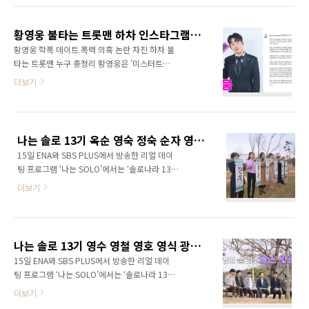
을 떼어냈다. 지실장은 병원 옥상으로 도망쳤고
다"라며 수업에 대한 기대를 높였다 이지영은 연
최치열은 자수를 하자고 회유했지만 결국 극단
봉 100억을 받는 것으로 알려져 있는 '일타 강
적 선택을 하고 말았다. 솔직히 이렇게 지실장이
황영웅 불타는 트롯맨 하차 인스타그램 입장 전문 학폭 데이트 폭력 의혹 논란 콘서트 불참 누구 총정리
사'로 그녀의 치열한 일상을 소개했다. 그리고 연
죽음으로 끝날지는 몰랐다..
황영웅 학폭 데이트 폭력 의혹 논란 자진 하차 불
애와 일 결혼에 대한 질문에 이지영 강사는 비
타는 트롯맨 누구 총정리 황영웅은 '미스터트롯'
혼“결혼 생각이 없다”며 데이트를 하려고 해도
우승자 임영웅과 동명이인으로 주목받았으나,
더보기
시간이 맞지 않는다고 언급했다. 이어서 이지영
그의 이름이 할머니가 지어주신 본명(실명)이라
강사의 담당 셰프가 만들어준 도시락을 먹으며
는 점, 이름의 걸맞는 출중한 노래 실력으로 화제
사자성어 사행시를 하기 시작했다. ‘일타강사’가
를 모았다. 황영웅은 1994년생으로 올해 나이
주어지자 이상민은 ”일단 마음을 조금만 열어주
30세다. 고향은 경상남도 울산시로 알려져 있으
세요“, ”타요“, ”강한 자가 오래 사는 게 아..
나는 솔로 13기 옥순 영숙 정숙 순자 영자 현숙 여자 출연자 직업 나이 인스타 촬영지 장소 위치 주소 총정리
며, 가족으로는 부모님과 남동생이 있다. 그의 과
15일 ENA와 SBS PLUS에서 방송한 리얼 데이
거 직업은 자동차 하청업체 생산직 직원이었으
팅 프로그램 ‘나는 SOLO’에서는 ‘솔로나라 13번
며, 학력 및 대학교에 대해서는 알려지지 않았다.
지’에 입성한 13기 솔로남녀가 공개됐다. ‘ ‘개성
황영웅은 1회부터 강력한 우승 후보로 떠올랐지
더보기
파 특집’ 13기는 시선을 강탈하는 비주얼에 심상
만, 지난 2016년 술자리에서 지인을 폭행해 벌
치 않은 스펙과 매력에 시청자들에 궁금증을 유
금 50만원 처분을 받은 전과사실이 알려지면서
발했다. 이번 나는 솔로 13기 촬영지는 충정북도
도덕성 문제가 처음 제기됐다. 이후 학교 폭력과
청주로 장소는 초정행궁으로 주소와 위치는 충
데이트 폭력 의혹이 온라인 커뮤니티를 중심으
나는 솔로 13기 영수 영철 영호 영식 광수 상철 남자 출연자 직업 나이 인스타 총정리
북 청주시 청원구 내수읍 초정약수로 851 초정
로 연이어 불..
15일 ENA와 SBS PLUS에서 방송한 리얼 데이
행궁이다. 13기 여자출연자 영숙,정숙,순자,영
팅 프로그램 ‘나는 SOLO’에서는 ‘솔로나라 13번
자,옥순,현숙 6명의 여자 출연자들의 직업 나이
지’에 입성한 13기 솔로남녀가 공개됐다. ‘ ‘개성
더보기
인스타 이상형 등이 방송이 나간 후 알려지며 더
파 특집’ 13기는 시선을 강탈하는 비주얼에 심상
욱 화제를 모으고 있다. 13기 첫번째 여자 출연