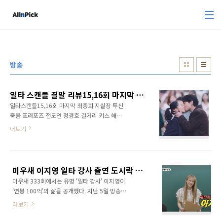
본문 바로가기
방송
일타 스캔들 결말 리뷰15,16회 마지막 최종회 지실장 투신 죽음 프러포즈 전도연 정경호 길거리 키스 해피엔딩 메이킹 종영소감 영상 총정리
일타스캔들15,16회 마지막 최종회 지실장 투신
죽음 프러포즈 전도연 정경호 길거리 키스 해피
엔딩 결말 총정리 최치열(정경호)은 지실장을 의
더보기
심하고 학원 회의에 보낸 뒤 그의 집을 찾아갔다.
비밀번호가 자신의 생일임을 알고 문을 열었고
집 안에서 정수현의 다이어리와 펜을 발견했다.
그리고 지실장이 정수현의 동생 정성현임을 알
미우새 이지영 일타 강사 출연 도시락 김종서 기타방 탁재훈 드라마 첫방 이상민 가래떡 성스러운 아이돌 연기 영상 총정리
아냈다. 그시각 지실장은 장단지(류다인)가 남행
미우새 333회에서는 유명 '일타 강사' 이지영이
선(전도연)과 통화에서 남해이의 손가락이 움직
'연봉 100억'의 삶을 공개했다. 지난 5일 방송된
이는 것을 알아챘고 그를 살해하기 위해 병원을
'미운 우리 새끼'에서는 이상민, 탁재훈, 임원희,
찾았다. 그때 남행선이 지실장을 막아섰고 둘이
더보기
김종민이 대치동 한 강의실에서 이지영 강사를
실랑이를 벌이는 순간 최치열이 등장해 지실장
만났다. 이날 이상민은 "엄청난 분이라고 들었