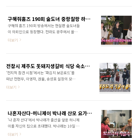
치 않은 스펙과 매력에 시청자들에 궁금증을 유
자 영숙은 사전 인터뷰에서 자신은 전문직이며
발했다. 영수,영호,영식,영철,광수,상철 6명의 남
자유로운 직종으로 밝혔다. 자가를 보유 중이며
자 출연자들의 직업 나이 인스타 이상형 등이 방
부산 여자이고 부산 남자를 이상형 연예인으로..
구해줘홈즈 190회 술도녀 중랑찰랑 하우스 이 집에 치얼스 노원결의 하우스 ‘수리 들어간다~ 쭉쭉쭉쭉쭉’ ‘좌드레~우드레~수납에 취해버렸어♪ 매물 총정리
송이 나간 후 알려지며 더욱 화제를 모으고 있다.
구해줘 홈즈 190회 방송에서는 현실판 술도녀들
13기 첫번째 남자 출연자 영수는 음악을 좋아하
이 의뢰인으로 등장했다. 전라도 광주에서 올라
는 통기타 가수? 직업은 피부과 의사 혹은 다른
온 동갑내기 세 친구는 모두 술을 좋아해 만나면
의료쪽이라는 말이 있지만 어떤 분야인지는 모
더보기
1박 2일이라고 밝혔다. 이들은 월세, 술값, 생활
른다. 나이는 30대로 추정 사전 인터뷰에서도 가
비 등을 줄이고자 함께 살기로 결심, 아지트 같은
장 오픈이 덜 되었다. 아직 많은 정보가 없다. 다
집을 찾는다고 말했다. 지역은 두 친구의 직장이
음주 자기 소개에서 정확하게 나올 듯 하다. 그리
위치한 강남역과 건대입구역까지 대중교통으로
고 그의 노래를 옆에서 듣고 있던..
전참시 제주도 돗돼지생갈비 식당 숙소 팬션 돌창고 초멍 전현무 이영자 권율 방문 파김치 보은로드 촬영 장소 위치 전지적 참견 시점 234회 총정리
1시간 이내의 서울 지역에 도보 15분 이내 지하
‘전지적 참견 시점’에서는 ‘파김치 보은로드’를
철역이 있는 역세권을 원했다. 그리고 세 친구가
떠난 전현무, 이영자, 권율, 송성호 실장의 모습
함께 술을 마실 수 있는 공간을 희망했다. 복팀
이 그려졌다. 11일 방송에서 전현무는 “제가 파
더보기
첫번째 매물은 중랑구 망우동의 ‘이 집에 치얼스
김치로 대상을 받아서 늘 이영자 씨에게 보답해
Cheers!’다, 2022년 준공한 다세대 신축 첫 입
야겠다고 생각했다. 오늘로서 이영자 씨에게 빚
주 매물로 인근에 망우역과 대형마트, 상봉종합
을 다 갚았다”라고 말했다. 이번 여행에는 이영
터미널이 있어 다양한 생활 인프라를 자랑했다.
자, 전현무, 권율, 송성호 실장까지 함께 동행해
깔끔한 화이트 인테리어와 넓은 주방, 분리..
나혼자산다-허니제이 박나래 산모 요가 킹크랩 뷔페 송민호 스노보드 스키장 촬영 장소 위치 총정리-482회
제주도로 떠난 모습이 공개됐다. [엠뚜루마뚜루]
'나 혼자 산다'에서 박나래가 출산을 앞둔 허니제
파김치 먹다가 날씨 컨트롤 해버리는 제주도의
이를 자신의 집으로 초대했다. 박나래는 10일 방
엘사 현무❄ 엘무의 마술 속에서 몸보신 시작한
송된 MBC '나 혼자 산다'에서 든든한 언니미를
먹교수 영자와 제자들🍚 ‘파김치 보은로드’의 첫
더보기