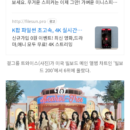
보세요. 무거운 스피커는 이제 그만! 가벼운 미니스피
커, 편리하게 어디든 즐겨보세요.
http://filesun.pro
광고
K팝 파일썬 초고속, 4K 실시간 보
기!
신규가입 0원 이벤트! 최신 영화,드라
마,애니 모두 무료! 4K 스트리밍
걸그룹 트와이스(사진)가 미국 빌보드 메인 앨범 차트인 ‘빌보
드 200’에서 6위에 올랐다.