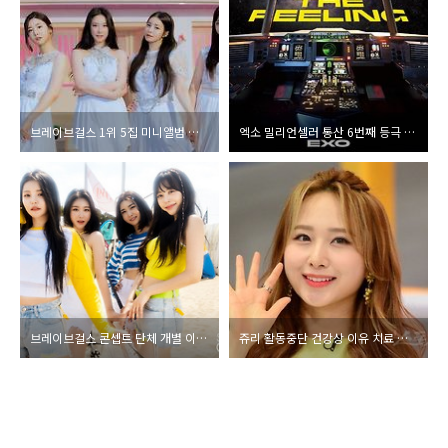
브레이브걸스 1위 5집 미니앨범 썸머 퀸 음원차트 돌풍 타이틀곡 치맛바람 뮤직비디오 공개 하루만에 1300만 돌파 정주행도 인기 실감 컴백 쇼케이스 뮤직뱅크 무대 영상
엑소 밀리언셀러 통산 6번째 등극 스페셜 앨범 ‘DON’T FIGHT THE FEELING’(돈트 파이트 더 필링)100만장 판매 뮤직비디오 비하인드 영상
브레이브걸스 콘셉트 단체 개별 이미지 썸머퀸 공개 17일 컴백 확정
쥬리 활동중단 건강상 이유 치료 전념 나이 국적 일본 로켓펀치 잠시 5인 체체 활동 신곡 링링 뮤직비디오 더쇼 컴백 무대 영상