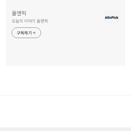
올앤픽
오늘의 이야기 올앤픽
구독하기