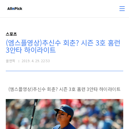
본문 바로가기
스포츠
(엠스플영상)추신수 회춘? 시즌 3호 홈런
3안타 하이라이트
올앤픽
2019. 4. 29. 22:53
(엠스플영상)추신수 회춘? 시즌 3호 홈런 3안타 하이라이트