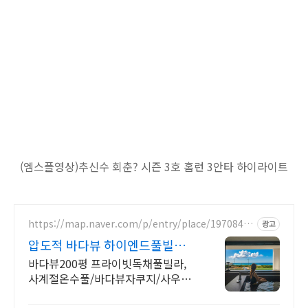
(엠스플영상)추신수 회춘? 시즌 3호 홈런 3안타 하이라이트
https://map.naver.com/p/entry/place/19708468
광고
86
압도적 바다뷰 하이엔드풀빌라
바다뷰 자쿠지 상시 무료
바다뷰200평 프라이빗독채풀빌라,
사계절온수풀/바다뷰자쿠지/사우
나/200인치시네마 200평 잔디정원,