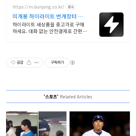
소파에서 바다뷰, 에메랄드 감성 수영
장, 핀란드 사우나, 불멍
https://m.bunjang.co.kr/
광고
미개봉 하이라이트 번개장터 국
내 최대 브랜드 중고거래
하이라이트 새상품을 중고가로 구매
하세요. 대화 없는 안전결제로 간편하
게! 전국 각지에서 올라오는 전국구
최다 상품 매일 10만 개 이상의 신규
상품 업로드
공감
구독하기
'스포츠'
Related Articles