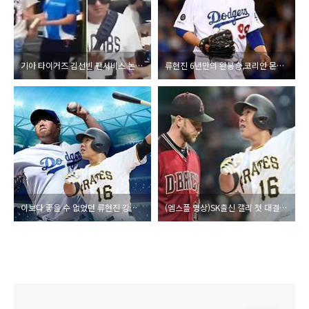
기아 타이거즈 김선빈 팬서비스 논란 장면과 사과
류현진 6년만의 완봉승,코리안 몬스터의 화려한 부활
이보다 좋을 수 없었던 류현진 강정호 메이저 첫 맞대결
(엠스플 영상)SK출신 캘리 첫 대결 강정호 4호 홈런 올시즌 최고 활약