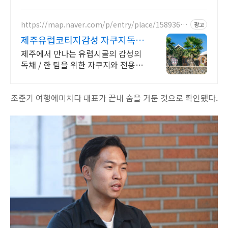
https://map.naver.com/p/entry/place/15893686
광고
56
제주유럽코티지감성 자쿠지독채
프라이빗 제주여행, 유럽감성
제주에서 만나는 유럽시골의 감성의
독채 / 한 팀을 위한 자쿠지와 전용온
실바베큐 모두 다른 다양한 유럽 감성
의 제주독채에서 즐기는 프라이빗 자
조준기 여행에미치다 대표가 끝내 숨을 거둔 것으로 확인됐다.
쿠지와 전용온실바베큐