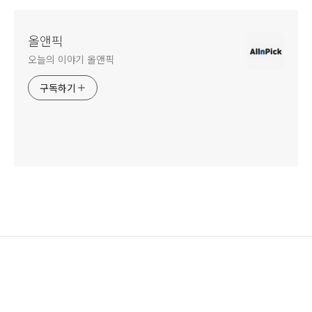
올앤픽
오늘의 이야기 올앤픽
구독하기