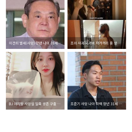
이건희 별세(사망) 향년 나이 78세 회장 이력 삼성그룹 가계도 부인 홍라희 딸 이부진 이서현 이윤형 아들 이재용 자녀 등 유족 가족장 원불교 인연 어록 영상 총정리
조쉬 사과 국가비 자가격리 중 생일파티 건보료 논란 해명 국적 나이 자궁내막증 고백 결혼 남편 유튜버 영국남자 총정리
BJ 아지땅 사망설 일축 생존 구출 감사 나이방송 중단 과거 스폰서 제안 폭로 논란 총정리
조준기 사망 나이 학력 향년 31세 여행에 미치다 대표 이력 인스타 동영상 논란 총정리