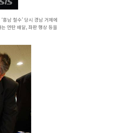
 ‘흥남 철수’ 당시 경남 거제에
는 연탄 배달, 좌판 행상 등을