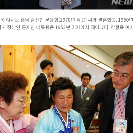
여사는 흥남 출신인 문용형(1978년 작고) 씨와 결혼했고, 1950년
자 장남인 문재인 대통령은 1953년 거제에서 태어났다. 강한옥 여사