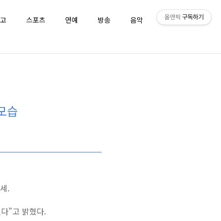
올앤픽
구독하기
고
스포츠
연예
방송
음악
퀴즈
전모습
세.
했다”고 밝혔다.