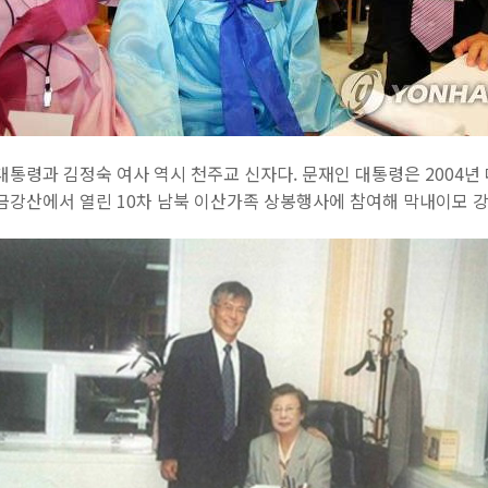
 대통령과 김정숙 여사 역시 천주교 신자다. 문재인 대통령은 200
금강산에서 열린 10차 남북 이산가족 상봉행사에 참여해 막내이모 강