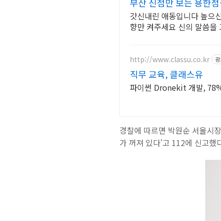
부산 신점만 보는 용한점
갓신내린 애동입니다 높으신
향만 켜주세요 신의 말씀을
http://www.classu.co.kr
광
직무 교육, 클래스유
경찰에 따르면 박원순 서울시장 
가 꺼져 있다'고 112에 신고했다