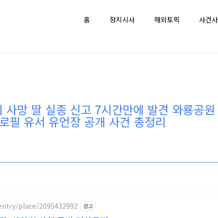
홈
정치시사
해외토픽
사건사
 사망 딸 실종 신고 7시간만에 발견 와룡공원
프로필 유서 유언장 공개 사건 총정리
entry/place/2095432992
광고