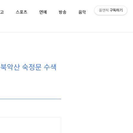
올앤픽
구독하기
고
스포츠
연예
방송
음악
퀴즈
 북악산 숙정문 수색