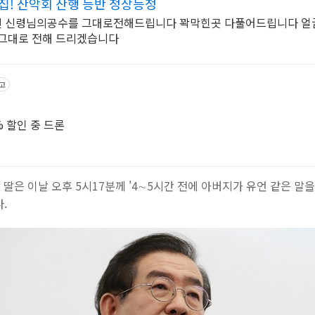
집! 산악회 산행 등반 정상등정
 신령님의공수를 그대로전해드립니다 꽉막힌곳 다풀어드립니다 얼
 그대로 전해 드리겠습니다
고
파이썬 Dronekit 개발, 78% 할인 중 드론
딸은 이날 오후 5시17분께 '4∼5시간 전에 아버지가 유언 같은 말
.