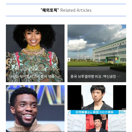
'해외토픽'
Related Articles
샤히디 팅커벨,디즈니 실사 영화 '피터팬과 웬디' 여주인공 흑인 여배우 누구 총정리
중국 브루셀라병 비상..백신공장 부주의로 3천여명 집단감염 어떤 병 증상 사건 원인 코로나 바이러스 6개월이면 만든다 홍콩학자 엔리멍 누구?총정리