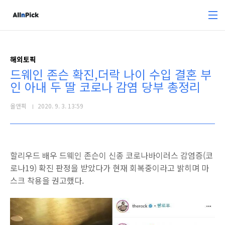
본문 바로가기
해외토픽
드웨인 존슨 확진,더락 나이 수입 결혼 부
인 아내 두 딸 코로나 감염 당부 총정리
올앤픽
2020. 9. 3. 13:59
할리우드 배우 드웨인 존슨이 신종 코로나바이러스 감염증(코
로나19) 확진 판정을 받았다가 현재 회복중이라고 밝히며 마
스크 착용을 권고했다.