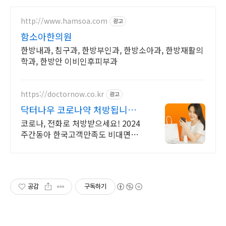
http://www.hamsoa.com
광고
함소아한의원
한방내과, 침구과, 한방부인과, 한방소아과, 한방재활의
학과, 한방안 이비인후피부과
https://doctornow.co.kr
광고
닥터나우 코로나약 처방됩니다
365일 24시간 진료가능
코로나, 전화로 처방받으세요! 2024
주간동아 한국고객만족도 비대면진
료앱 1위
공감
구독하기