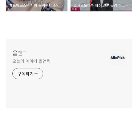
채드윅보스만 사망 블랙팬서 주인공 나이 마블 추모 대장암4기 암투병 총정리
쇼지토모하루 확진,일본 유명 개그맨 나이 코로나 집단감염4명 누구 총정리
올앤픽
오늘의 이야기 올앤픽
구독하기