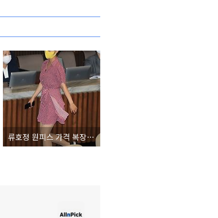
류호정 원피스 가격 복장 논란 21대 최연소 국회의원 학력 나이 정의당 총정리