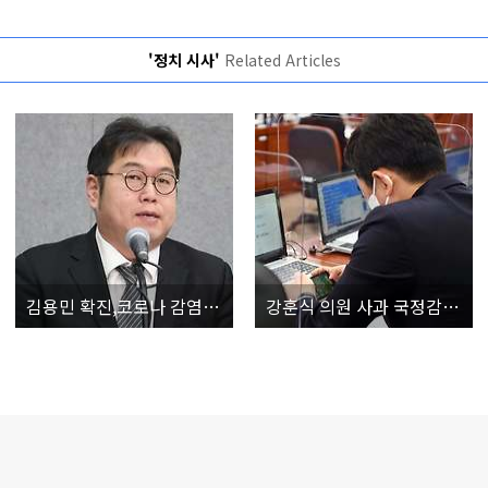
'정치 시사'
Related Articles
김용민 확진,코로나 감염 "자가격리 통보" 모든 활동 중단 최근 나꼼수 탈퇴 선언 나이 학력 총정리
강훈식 의원 사과 국정감사(국감)중 모바일 게임 물의'캔디크러쉬' 무엇? 나이 학력 총정리