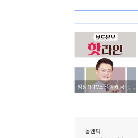
엄성섭 TV조선 앵커 금품 수수 의혹 '보도본부 핫라인' 진행 교체 하차 누구 총정리
올앤픽