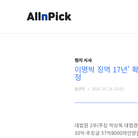
본문 바로가기
정치 시사
이명박 징역 17년' 
정
올앤픽
2020. 10. 29. 23:02
대법원 2부(주심 박상옥 대법관
30억·추징금 57억8000여만