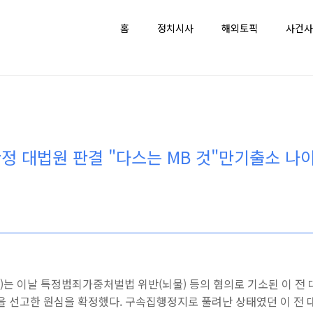
홈
정치시사
해외토픽
사건사
확정 대법원 판결 "다스는 MB 것"만기출소 나이
)는 이날 특정범죄가중처벌법 위반(뇌물) 등의 혐의로 기소된 이 전 
원을 선고한 원심을 확정했다. 구속집행정지로 풀려난 상태였던 이 전 