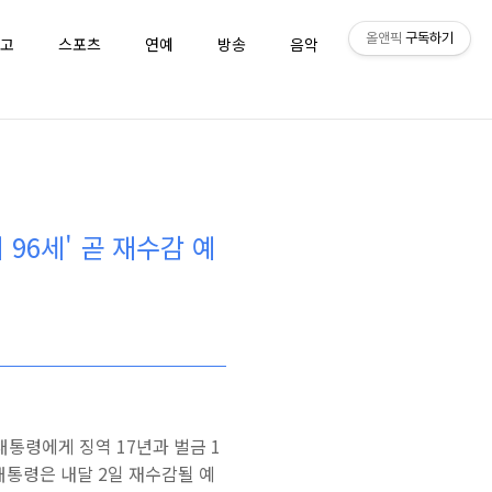
올앤픽
구독하기
고
스포츠
연예
방송
음악
퀴즈
 96세' 곧 재수감 예
대통령에게 징역 17년과 벌금 1
대통령은 내달 2일 재수감될 예