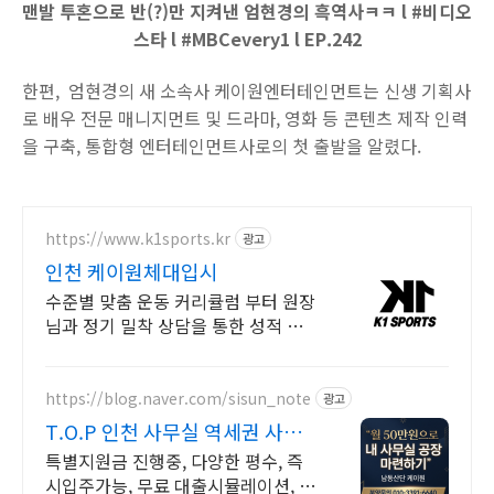
맨발 투혼으로 반(?)만 지켜낸 엄현경의 흑역사ㅋㅋ l #비디오
스타 l #MBCevery1 l EP.242
한편, 엄현경의 새 소속사 케이원엔터테인먼트는 신생 기획사
로 배우 전문 매니지먼트 및 드라마, 영화 등 콘텐츠 제작 인력
을 구축, 통합형 엔터테인먼트사로의 첫 출발을 알렸다.
https://www.k1sports.kr
광고
인천 케이원체대입시
수준별 맞춤 운동 커리큘럼 부터 원장
님과 정기 밀착 상담을 통한 성적 관
리까지
https://blog.naver.com/sisun_note
광고
T.O.P 인천 사무실 역세권 사무
실/남동IC 5분
특별지원금 진행중, 다양한 평수, 즉
시입주가능, 무료 대출시뮬레이션, 주