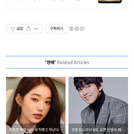
차장 넓음 특별지원금 진행중, 월50
만원대로 사무실 마련 가능, 남동IC 5
분, 역세권
공감
구독하기
'연예'
Related Articles
장원영 하차 KBS 뮤직뱅크 떠난다 13일 마지막 방송 아이브 활동 매진 후임 MC미정 나이 학력 프로필 총정리
안효섭 기획사설립 오랜 인연의 매니저와 새 소속사 더 프레젠트 컴퍼니 공동 대표 새출발 총정리