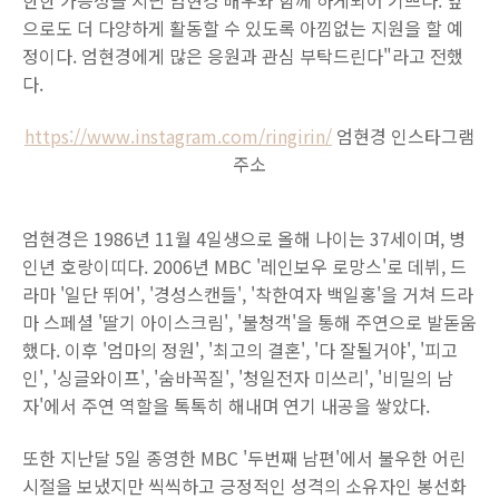
한한 가능성을 지닌 엄현경 배우와 함께 하게되어 기쁘다. 앞
으로도 더 다양하게 활동할 수 있도록 아낌없는 지원을 할 예
정이다. 엄현경에게 많은 응원과 관심 부탁드린다"라고 전했
다.
https://www.instagram.com/ringirin/
엄현경 인스타그램
주소
엄현경은 1986년 11월 4일생으로 올해 나이는 37세이며, 병
인년 호랑이띠다. 2006년 MBC '레인보우 로망스'로 데뷔, 드
라마 '일단 뛰어', '경성스캔들', '착한여자 백일홍'을 거쳐 드라
마 스페셜 '딸기 아이스크림', '불청객'을 통해 주연으로 발돋움
했다. 이후 '엄마의 정원', '최고의 결혼', '다 잘될거야', '피고
인', '싱글와이프', '숨바꼭질', '청일전자 미쓰리', '비밀의 남
자'에서 주연 역할을 톡톡히 해내며 연기 내공을 쌓았다.
또한 지난달 5일 종영한 MBC '두번째 남편'에서 불우한 어린
시절을 보냈지만 씩씩하고 긍정적인 성격의 소유자인 봉선화