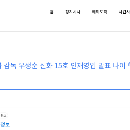
홈
정치시사
해외토픽
사건사
 감독 우생순 신화 15호 인재영입 발표 나이
광고
 정보