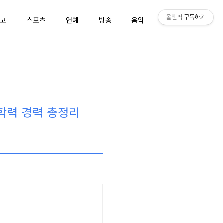
올앤픽
구독하기
고
스포츠
연예
방송
음악
퀴즈
 학력 경력 총정리