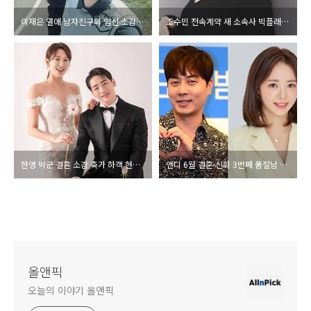
이재은 열애 남자친구와 임신 소감 나이 이혼 5년 후 근황 공개 다시 행복해지고 싶다" 인스타그램 고백 총정리
조수민 전속계약 새 소속사 빅플래닛메이드 첫 1호 배우 영입 어떤 곳 소유와 한솥밥 팬트하우스 민설아 매력 총정리
한영 박군 결혼 소감 축가 하객 현장 영상 8세 연상연하 부부 나이 웨딩화보 사진 공개 팬클럽 박군 사단 축하 1톤 쌀 화한 기부 총정리
앤디 6월 결혼 신화 3번째 품절남 예비신부 아내 부인 이은주 제주 MBC아나운서 9살 연하 나이 학력 인스타 누구 총정리
올앤픽
오늘의 이야기 올앤픽