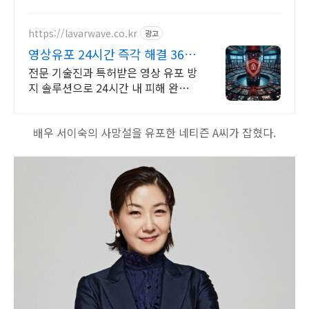
요.
https://lavarwave.co.kr
광고
영상유포 24시간 즉각 해결 365
일 상담으로 협박 구제
전문 기술진과 특허받은 영상 유포 방
지 솔루션으로 24시간 내 피해 완벽
차단 영상협박범죄 해결 전문기업
배우 서이숙의 사망설을 유포한 네티즌 A씨가 잡혔다.