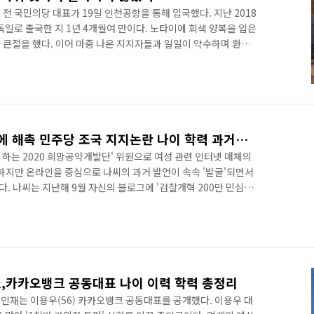
전 국민의당 대표가 19일 인천공항을 통해 입국했다. 지난 2018
독일로 출국한 지 1년 4개월여 만이다. 노타이에 회색 양복을 입은
 큰절을 했다. 이어 마중 나온 지지자들과 일일이 악수하며 환하
 먼저 “진영논리에서 벗어나야 한다”고 말했다. 이어 그는 “권력
 수호하겠다”라고도 했다. 그는 공정하고 안전한 사회를 만들겠
 질문에는 "출마하지 않겠다"고 선을 그었다. 그러나 "정부의 잘
주를 저지하는 데 앞장 서겠다"며 여당과 각을 세웠다. 안 전 대
나다은 한국당 영입 3일 만에 해촉 민주당 조국 지지논란 나이 학력 과거발언
 하는 2020 희망공약개발단' 위원으로 여성 관련 인터넷 매체의
 하지만 온라인을 중심으로 나씨의 과거 발언이 속속 '발굴'되면서
. 나씨는 지난해 9월 자신의 블로그에 '검찰개혁 200만 민심이
는 "국민은 100년 전 독립운동가들의 영들과 하나되어 싸우고 있
는 것을 방어하고 지키기 위함이다"라고 적었다. 현재 해당 글은
 장관이 사퇴했을 때는 "검찰개혁은 어디로? 조국 장관님 고생하
. 나씨는 이밖에도 "존경하고 사랑하는 문재인 대통령님 진심으
,카카오뱅크 공동대표 나이 이력 학력 총정리
인재는 이용우(56) 카카오뱅크 공동대표를 공개했다. 이용우 대