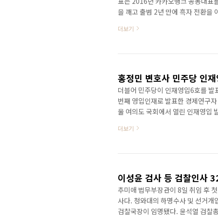
표는 2016년 카카오뱅크 공동대표를
을 깨고 출범 2년 만에 흑자 전환
았다. 이 대표는 서울대 경제학과에
더보기
외에도 금융업에서 20년 이상 근무
합기획실을 거쳐 현대자동차에서 전략
동원그룹 금산분리를 주도해 한국투
투자증권 자산운용본부장, 한국투자
홍정민 변호사 민주당 인재
더블어 민주당이 인재영입6호를 발
번째 영입인재로 발표한 경제연구자 
울 여의도 국회에서 열린 인재영입 발
년 리걸테크 '로스토리 주식회사'를
더보기
비스를 제공하는 프로그램을 개발해 
다. 앞서 서울대학교 경제학부를 차
이후 육아를 위해 퇴사한 뒤 독학으
삶을 걸어왔다고 민주당 인재영입위는
추미애 법무부장관이 8일 취임 후 첫
사다. 청와대의 하명수사 및 선거개
검찰국장이 임명됐다. 윤석열 검찰총