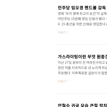
공천 정신이냐..
영화 ‘우리 생애 최고의 순간’의 실
어민주당 15번째 영입 인재가 됐다.
4·15 총선을 위한 인재로 영입한
을 삼고초려를 한 것은 스타플레이
더보기
“혼자 앞에 나가는 스타 플레이어가
발휘해오셨다”고 설명했다. 이어 이 
이 더불어 일해야만 좋은 성과를 낼 
성과 내리라고 믿는다”..
지난 27일 원씨의 전 여자친구라고 
였던 저를 지속적으로 성 노리개 
주장했다. 미투폭로한 글쓴이가 말
을 잃게 만드는 행위를 말한다. 넓게
더보기
반을 일컫는다. 연인이나 가족 등 
빈 스턴(Robin Stern)은 저
가해자와 그를 이상화하고 그의 관점
등 이펙트(Gaslight Eff..
안철수 귀국 모습 큰절 정