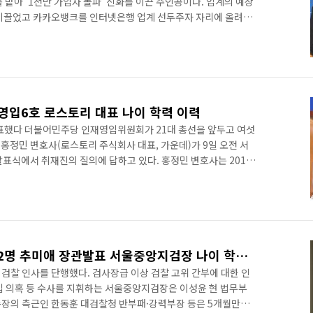
 맡아 '1천만 가입자 돌파' 신화를 이끈 주인공이다. 업계의 예상
을 이끌었고 카카오뱅크를 인터넷은행 업계 선두주자 자리에 올려놓
서 학사와 석사, 박사학위를 취득했으며 카카오뱅크 공동대표 이
한 전략 및 투자 전문가다. 현대경제연구원 연구위원, 현대그룹 종
기획과 M&A(인수·합병)를 담당했다. 동원증권에서는 상무로
자신탁을 인수·합병했다. 한국투자금융지주 전략기획실장, 한국
신탁운..
영입6호 로스토리 대표 나이 학력 이력
표했다 더불어민주당 인재영입위원회가 21대 총선을 앞두고 여섯
홍정민 변호사(로스토리 주식회사 대표, 가운데)가 9일 오전 서
표식에서 취재진의 질의에 답하고 있다. 홍정민 변호사는 2018
 설립해 시중 수임료의 3분의1 가격으로 저렴하고 신속한 법률서
혁신적·서민적 AI 법률서비스 모델을 구축했다는 평가를 받았
석으로 졸업한 홍 변호사는 삼성화재에서 4년간 근무했지만 출산
로 사법시험에 도전, 합격해 경력단절 여성들의 롤모델이 될 만한
 밝..
이성윤 검사 등 검찰인사 32명 추미애 장관발표 서울중앙지검장 나이 학력 프로필 이력
 검찰 인사를 단행했다. 검사장급 이상 검찰 고위 간부에 대한 인
입 의혹 등 수사를 지휘하는 서울중앙지검장은 이성윤 현 법무부
장의 측근인 한동훈 대검찰청 반부패·강력부장 등은 5개월만에