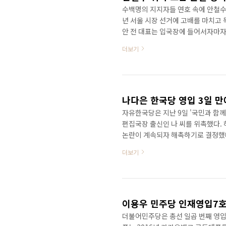
수백명의 지지자들 연호 속에 안철수 
년 서울 시장 선거에 고배를 마치고 
안 전 대표는 입국장에 들어서자마자
게 웃었다. 안 전 대표는 기자들에게
더보기
의 사유화를 막겠다” 며“헌법정신을
다고 힘주어 말했다 신당 창당에 대한
못된 정책을 바로 잡고 국정운영의 폭
표는 지지자들의..
자유한국당은 지난 9일 '국민과 함께
편집국장 출신인 나 씨를 위촉했다.
논란이 계속되자 해촉하기로 결정했다
천심이다'란 제목의 글을 올렸다. 그
더보기
다. 부패한 검찰로 내 나라가 썩어가
비공개로 전환됐다. 또 조 전 법무부
셨습니다"라는 내용의 글을 게재했다
로 축하드립니다"..
이용우 민주당 인재영입7호
더불어민주당은 총선 일곱 번째 영입