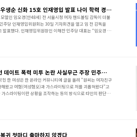
민주당 임오경 핸드볼 감독 우생순 신화 15호 인재영입 발표 나이 학력 경력 총정리
제 모델인 임오경(만48세) 전 서울시청 여자 핸드볼팀 감독이 더불
 민주당 인재영입위원회는 30일 기자회견을 열고 임 전 감독을
다고 발표했다. 인재영입위원장인 이해찬 민주당 대표는 “임오경 님
어로서의 명성도 명성이지만 지도자로서 발휘해온 능력”이라며
 아니라 동료를 배려하고 함께 뛰는 팀워크를 만드는데 큰 역량을
대표는 “정치 역시 함께 하는 것이 필수적이다. 동료와 당원, 국민
수가 있다”며 “그런 점에서 임오경 님이 한국 정치에서도 최고의
가스라이팅이란 무엇 원종건 데이트 폭력 미투 논란 사실무근 주장 민주당 탈당 발표
밝힌 한 여성은 한 온라인 커뮤니티에 글을 올려 "원씨는 여자친구
취급해왔고 여혐(여성혐오)과 가스라이팅으로 저를 괴롭혀왔다"고
한 가스라이팅이란 상황을 조작하는 등의 방식으로 타인의 판단력
는 상대방을 통제하기 위해 그가 자신을 의심하게 만드는 행위 전
친밀한 관계에서 주로 나타난다고 알려졌다. 미국의 심리치료사 로
서 《가스등 이펙트》에서 ‘의식적·무의식적으로 상대방을 조종하려는
을 받아들이는 피해자가 만들어내는 병리적 심리 현상’을 ‘가스
치복귀 첫마디 출마하지 않겠다