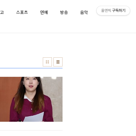
올앤픽
구독하기
고
스포츠
연예
방송
음악
퀴즈