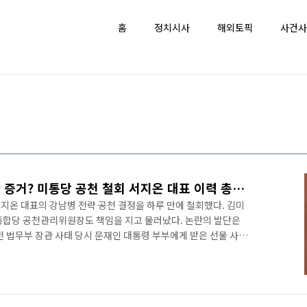
홈
정치시사
해외토픽
사건사
김미균 나이 학력 친문 논란 증거? 미통당 공천 철회 서지온 대표 이력 총정리
지온 대표의 강남병 전략 공천 결정을 하루 만에 철회했다. 김미
통합당 공천관리위원장도 책임을 지고 물러났다. 논란의 발단은
 전 법무부 장관 사태 당시 문재인 대통령 부부에게 받은 선물 사진
러 번 꺼내 읽었고, 택배에도 '문재인, 김정숙'이라고 보내셔서 더
SNS에 올렸다. 이후 김 대표가 미래통합당과 정치 지향점이 맞지
. 청년 최고위원인 신보라 의원은 "우리 당이 조국 사퇴를 부르짖
물에 감사하다고 글을 올린 청년이 공천을 받았다. 이게 우리 당의