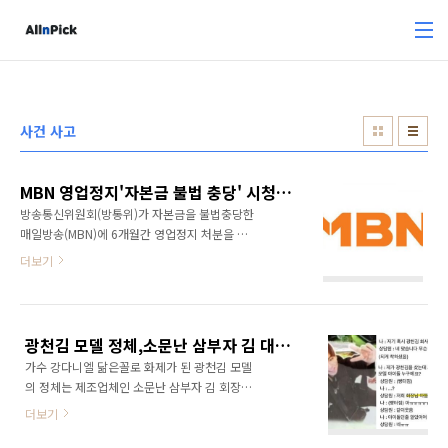
본문 바로가기
사건 사고
MBN 영업정지'자본금 불법 충당' 시청자 위한 유예기간 이후 6개월 방송 금지
방송통신위원회(방통위)가 자본금을 불법충당한
매일방송(MBN)에 6개월간 영업정지 처분을 내
렸다. MBN은 향후 6개월 동안 24시간 방송 송
더보기
출을 할 수 없다. 이번 방통위에 결정에 따라서
앞으로 유예기간 6개월 후부터는 '나는 자연인이
다', '우리가 다시 사랑할 수 있을까', '보이스 트
롯' 등 인기 프로그램을 볼 수 없게 된다. 예능, 드
광천김 모델 정체,소문난 삼부자 김 대표 김영태 회장 외동 아들 휴학 군복무 중 진정한 김수저 강다니엘 닮을꼴 외모 회사 사이트 마비 화제
라마는 물론 뉴스 등 모든 프로그램 제작이 전면
가수 강다니엘 닮은꼴로 화제가 된 광천김 모델
중단되며 방송 송출도 금지된다. 방통위는30일
의 정체는 제조업체인 소문난 삼부자 김 회장의
전체회의를열고 종합편성채널 MBN 방송 전부
아들로 밝혀졌다. 10월 28일 온라인 커뮤니티에
에 대해 6개월간 업무정지 처분을 결정했다. 상
더보기
는 '광천김 모델 궁금해서 문의한 후기'라는 제목
임위원간 승인취소, 업무정지, 특정 시간대 업무
의 글이 게재돼 화제가 됐다. 강다니엘 못지 않은