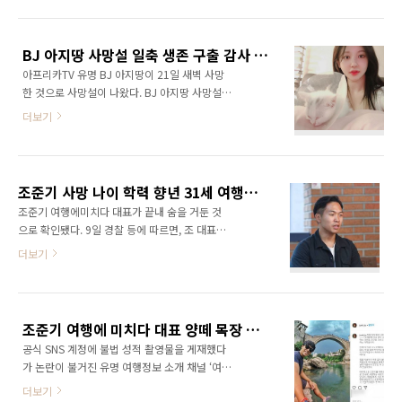
상의 펭수 캐릭터 연기자도 참고인으로 포함됐
로 받은 립스틱을 바르는 등의 행동에 "경솔했
다. 펭수를 참고인으로 요청한 사람은 '국민의
다"는 누리꾼들의 비판이 이어졌다. 이에 국가비
힘' 황보승희 의원으로 알려졌다. 황보승희 의원
는 1차 사과문을 게재했다. 국가비는 한 차례 사
BJ 아지땅 사망설 일축 생존 구출 감사 나이방송 중단 과거 스폰서 제안 폭로 논란 총정리
실 관계자는 "펭수가 EBS 경영 수치 개선에 얼
과했지만 비판 여론..
아프리카TV 유명 BJ 아지땅이 21일 새벽 사망
마나 기여했고 그에 따른 펭수의 처우가 어떤지
한 것으로 사망설이 나왔다. BJ 아지땅 사망설의
도 점검을 할 것"이라고 밝혔다. 이어 "펭수는 국
시작은 이렇다 아지땅의 지인은 이날 그의 아프
정감사에 참고인으로 지목된 것이기 때문에 출
더보기
리카TV 채널에 '아지땅이 오늘 좋은 곳으로 갔어
석이 강제는 아니지만 다방면으로 타진 중"이라
요'라는 제목으로 공지 글을 게재했다. 아지땅의
고 덧붙였다. EBS 측은 펭수의 국정감사 참고인
지인은 "저는 항상 곁에 있던 지인입니다. ID는
출석 여부에 대해 "확정된 것이 없다"라고 전했
내일 탈퇴 하려고 합니다. 그 동안 항상 고마웠다
다. 펭수를 국정감사장으로 부른 화보승희 의원
조준기 사망 나이 학력 향년 31세 여행에 미치다 대표 이력 인스타 동영상 논란 총정리
고 합니다. 다음에 또 만나자!"라고 적으며 아지
은 올해나이 45..
조준기 여행에미치다 대표가 끝내 숨을 거둔 것
땅의 사망 소식을 알렸다. 아지땅은 자신의 사회
으로 확인됐다. 9일 경찰 등에 따르면, 조 대표는
관계망서비스(SNS)에 고양이와 찍은 사진을 게
이날 오후 치료를 받던 병원에서 사망한 것으로
더보기
재하며 "잘자"라는 의미심장한 글을 남긴 바 있
파악됐다. 조준기 대표는 지난 1일 용산구 모처
다.정확한 사망 원인 등 자세한 내용은 알려지지
에서 극단적 선택을 시도한 후 의식 불명 상태로
않았다. 다만 아지땅의 채널 메인에는 "아무렇지
발견돼 인근 병원으로 이송됐다. 이후 사망하기
도 않은척 한다고 아무렇게나 굴지 말아줘요"란
전까지 혼수상태로 입원해 있던 것으로 알려졌
글이 적혀 있다. 이를 두고 일각에서는 고인이..
조준기 여행에 미치다 대표 양떼 목장 동영상 인스타 사건 극단적 선택 회복 중 나이 학력 총정리
다. 앞서 지난 달 29일 여행 정보 소개 채널인 '여
공식 SNS 계정에 불법 성적 촬영물을 게재했다
행에 미치다' 공식 SNS 계정에 강원도 평창군의
가 논란이 불거진 유명 여행정보 소개 채널 ‘여행
양떼목장을 소개하는 글에 성관계 동영상이 올
에 미치다’ 조준기 대표가 극단적인 선택을 암시
라와 논란이 일었다. '여행에 미치다' 측은 게시
더보기